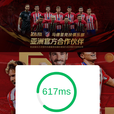
617ms